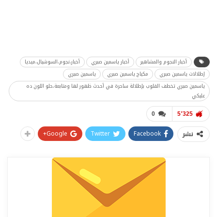
أخبار النجوم والمشاهير
أخبار ياسمين صبري
أخبار،نجوم،السوشيال،ميديا
إطلالات ياسمين صبري
مكياج ياسمين صبري
ياسمين صبري
ياسمين صبري تخطف القلوب بإطلالة ساحرة في أحدث ظهور لها ومتابعة،حلو اللون ده
عليكي
0
5٬325
Google+
Twitter
Facebook
نشر