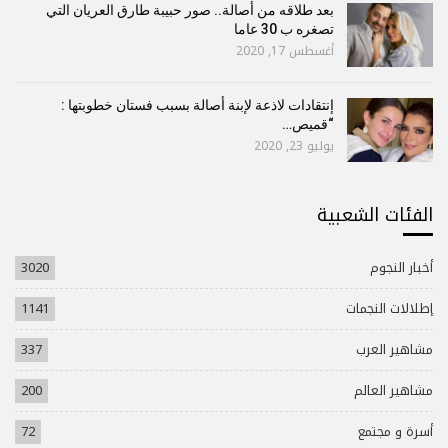
بعد طلاقه من أصالة.. صور حبيبة طارق العريان التي
تصغره ب 30 عاما
أغسطس 17, 2020
إنتقادات لاذعة لإبنة أصالة بسبب فستان خطوبتها :
“قميص…
يوليو 23, 2020
الفئات الشعبية
أخبار النجوم
3020
إطلالات النجمات
1141
مشاهير العرب
337
مشاهير العالم
200
أسرة و مجتمع
72