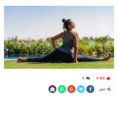
0
5٬325
نشر