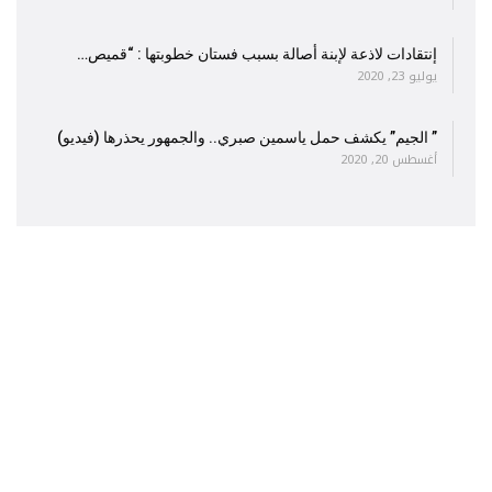
إنتقادات لاذعة لإبنة أصالة بسبب فستان خطوبتها : “قميص…
يوليو 23, 2020
” الجيم” يكشف حمل ياسمين صبري.. والجمهور يحذرها (فيديو)
أغسطس 20, 2020