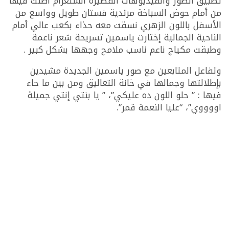
تطبيق الصور والفيديوهات القصيرة أنستغرام أطلت فيها
من أمام حوض السباخة مرتدية فستان طويل وواسع من
الأسفل باللون الزهري نسقت معه حذاء بكعب عالي أمام
الناحية الجمالية إختارت ياسمين تسريحة شعر ناعمة
وطبقت مكياج ناعم ناسب ملامح وجهها بشكل كبير .
وتفاعل المتابعين مع صور ياسمين الجديدة مشيدين
بإطلالتها وجمالها في خانة التعاليق ومن بين ما حاء
فيها : ” حلو اللون ده عليكي”، ” يا بنتي إنتي جميلة
اووووي”، “عليا النعمة قمر”.