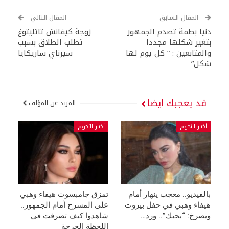
المقال السابق
المقال التالي
دنيا بطمة تصدم الجمهور
زوجة كيفانش تاتليتوغ
بتغير شكلها مجددا
تطلب الطلاق بسبب
والمتابعين : ” كل يوم لها
سيرناي ساريكايا
شكل”
قد يعجبك ايضا
المزيد عن المؤلف
أخبار النجوم
أخبار النجوم
بالفيديو.. معجب ينهار أمام
تمزق جامبسوت هيفاء وهبي
هيفاء وهبي في حفل بيروت
على المسرح أمام الجمهور..
ويصرخ: “بحبك”.. ورد…
شاهدوا كيف تصرفت في
اللحظة الحرجة