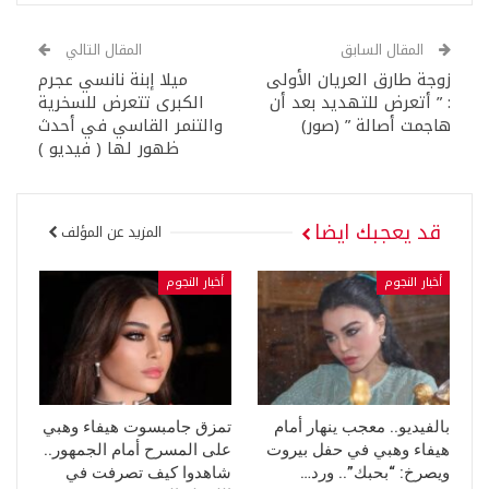
المقال السابق
المقال التالي
زوجة طارق العريان الأولى
ميلا إبنة نانسي عجرم
: ” أتعرض للتهديد بعد أن
الكبرى تتعرض للسخرية
هاجمت أصالة ” (صور)
والتنمر القاسي في أحدث
ظهور لها ( فيديو )
قد يعجبك ايضا
المزيد عن المؤلف
أخبار النجوم
أخبار النجوم
بالفيديو.. معجب ينهار أمام
تمزق جامبسوت هيفاء وهبي
هيفاء وهبي في حفل بيروت
على المسرح أمام الجمهور..
ويصرخ: “بحبك”.. ورد…
شاهدوا كيف تصرفت في