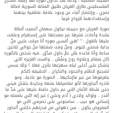
القليلة الماضية ، وذلك بعد تداول صورة لها رفقة المخرج
الفلسطيني طارق العريان طليق الفنانة السورية اصالة
نصري ، وإنتشار أنباء عن وجود علاقة عاطفية بينهما
وإستعدادهما للزواج قرببا .
صورة العريان مع حبيبته نيكول سعفان أغضبت أصالة
بشدة وأعادت نشرها عبر صفحتها على إنستغرام وعلقت
عليها بالقول : ” “هي أقسى صوره أنا مرقت عليي منّ
بداية قصتي لليوم.. ومنّ وقت شفتها منّ حوالي تلاتين
ساعة وأنا قاعده بسّ عمّ حاول صدّق.. فيه شخص بالصّوره
كان بمقام وغلاوة روح ونفْسّ .. والست العزيزه اللي
بتشكر على أحلى ليله سهرتها ياترى فعلا ؟ وللا بسس
تشجيع للظلم والجحود والنكران .. الحقيقه كلكم
بتعرفوها من غير ماإحكيها .. الصورة مو عادية.. ومو
قادره أتجاوزها لأنو تفاصيلها بشعة وجارحة بتقتل فيني
حتى نقطة الأمان اللي عم حاول حافظ عليها على قدّ ما
أقدر .. ولوالد ولادي ( آدم وعلي ) غير إنه اللي بتعمله مو
إنساني هو عيب .. سامحوني على تصرفي اللي مو
المفروض يكون .. بس ذهولي من قدرتهم خلتني أتجاوز