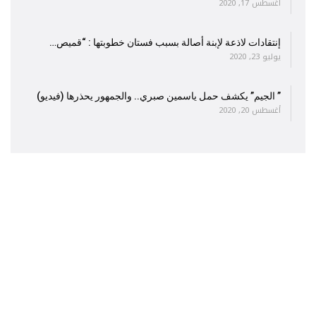
أغسطس 17, 2020
إنتقادات لاذعة لإبنة أصالة بسبب فستان خطوبتها : “قميص…
يوليو 23, 2020
” الجيم” يكشف حمل ياسمين صبري.. والجمهور يحذرها (فيديو)
أغسطس 20, 2020