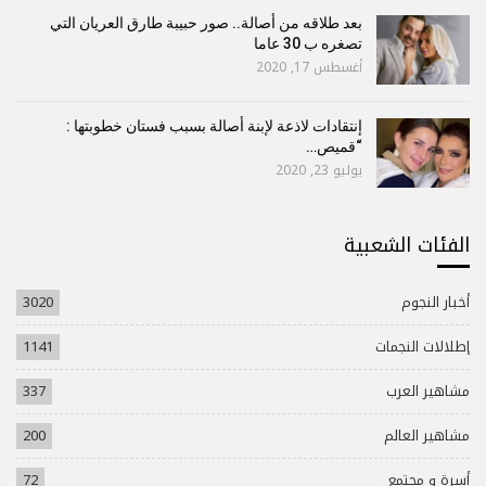
بعد طلاقه من أصالة.. صور حبيبة طارق العريان التي
تصغره ب 30 عاما
أغسطس 17, 2020
إنتقادات لاذعة لإبنة أصالة بسبب فستان خطوبتها :
“قميص…
يوليو 23, 2020
الفئات الشعبية
أخبار النجوم
3020
إطلالات النجمات
1141
مشاهير العرب
337
مشاهير العالم
200
أسرة و مجتمع
72