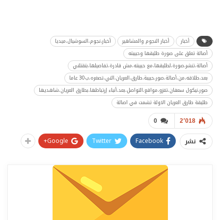
أخبار
أخبار النجوم والمشاهير
أخبار،نجوم،السوشيال،ميديا
أصالة تعلق على صورة طليقها وحبيبته
أصالة،تنشر،صورة،لطليقها،مع حبيبته،مش قادرة،تفاصيلها،بتقتلني
بعد،طلاقه،من،أصالة،صور،حبيبة،طارق،العريان،التي،تصغره،ب30 عاما
صور،نيكول سعفان،تغزو،مواقع،التواصل،بعد،أنباء إرتباطها،بطارق العريان،شاهديها
طليقة طارق العريان الاولة تشمت في اصالة
0
2٬018
Google+
Twitter
Facebook
نشر