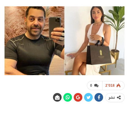
0
2٬018
نشر